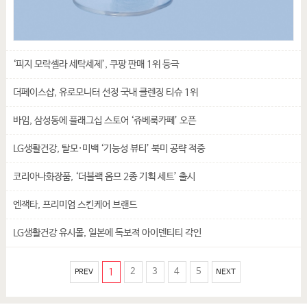
‘피지 모락셀라 세탁세제’, 쿠팡 판매 1위 등극
더페이스샵, 유로모니터 선정 국내 클렌징 티슈 1위
바임, 삼성동에 플래그십 스토어 ‘쥬베룩카페’ 오픈
LG생활건강, 탈모·미백 ‘기능성 뷰티’ 북미 공략 적중
코리아나화장품, ‘더블랙 옴므 2종 기획 세트’ 출시
엔잭타, 프리미엄 스킨케어 브랜드
LG생활건강 유시몰, 일본에 독보적 아이덴티티 각인
1
2
3
4
5
PREV
NEXT