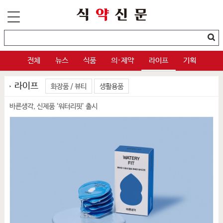
전체
뉴스
식품
의·제약
라이프
기획
라이프
화장품 / 뷰티
생활용품
바른생각, 신제품 ‘워터리핏’ 출시