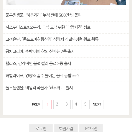
풀무원샘물, ‘하루귀리’ 누적 판매 500만 병 돌파
사조푸디스트X오뚜기, 급식 고객 위한 ‘팝업키친’ 성료
고려은단, '콘드로이친황산염' 식약처 개별인정형 원료 획득
공차코리아, 수박 이어 참외 신메뉴 2종 출시
할리스, 감각적인 블랙 컬러 음료 2종 출시
허벌라이프, 영양소 흡수 높이는 음식 궁합 소개
풀무원샘물, 데일리 곡물차 ‘하루파로’ 출시
1
2
3
4
5
PREV
NEXT
로그인
회원가입
PC버전