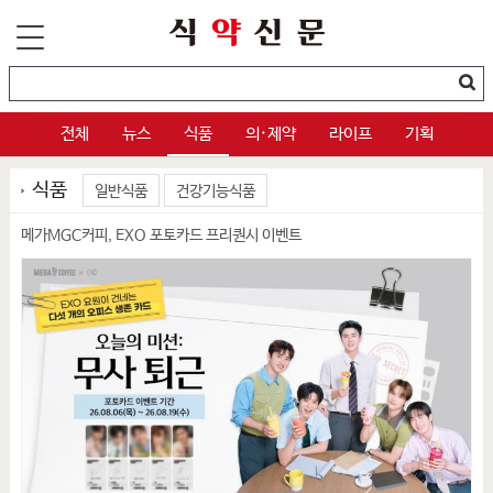
전체
뉴스
식품
의·제약
라이프
기획
식품
일반식품
건강기능식품
메가MGC커피, EXO 포토카드 프리퀀시 이벤트