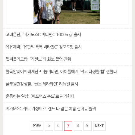
고려은단, ‘메가도스C 비타민C 1000mg’ 출시
유유제약, ‘유판씨 톡톡 비타민C’ 청포도맛 출시
헬씨올리고팝, ‘리센느’와 화보 촬영 진행
한국암웨이미래재단·나눔비타민, 아이들에게 ‘작고 다정한 힘’ 전한다
풀무원건강생활, ‘골든 테라타민’ 리뉴얼 출시
운동하는 일상, ‘퍼포먼스 푸드’로 관리한다
메가MGC커피, 가성비·트렌드 다 잡은 여름 신메뉴 출격
5
6
7
8
9
PREV
NEXT