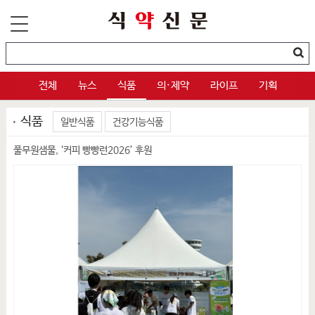
전체
뉴스
식품
의·제약
라이프
기획
식품
일반식품
건강기능식품
풀무원샘물, ‘커피 빵빵런2026’ 후원