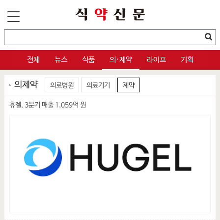
전체
뉴스
식품
의·제약
라이프
기획
의제약
의료병원
의료기기
제약
휴젤, 3분기 매출 1,059억 원