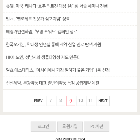
휴젤, 미국·캐나다·호주 의료진 대상 실습형 학술 세미나 진행
멀츠, ‘벨로테로 전문가 심포지엄’ 성료
베링거인겔하임, ‘무빙 포워드’ 캠페인 성료
한국오가논, 약대생 인턴십 통해 제약 산업 진로 탐색 지원
HK이노엔, 성남시와 생물다양성 지도 만든다
멀츠 에스테틱스, ‘아시아에서 가장 일하기 좋은 기업’ 1위 선정
신신제약, 부광약품 대표 일반의약품 독점 공급계약 체결
7
8
9
10
11
PREV
NEXT
로그인
회원가입
PC버전