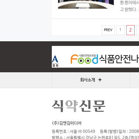
환 환자에서
고 밝혔다. 
(
1
2
PREV
c
u
r
r
e
+
회사소개
n
t
)
(주)김앤김미디어
등록번호 : 서울 아 00549
등록(발행)일자 : 2008
발행소 : 서울특별시 강남구 논현로81길5, 2층(역삼