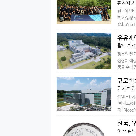
환자와 지
한국애브비(
회 가능성 주
(AbbVie 
유유제약
탈모 치료
정부의 탈모
성장이 예상
품을 수탁 
큐로셀 
증
림카토 임상
CAR-T 
‘림카토(성
지 ‘Blood
한독, 
야간 혈색