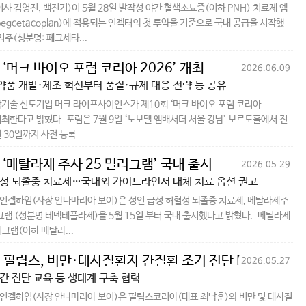
사 김영진, 백진기)이 5월 28일 발작성 야간 혈색소뇨증(이하 PNH) 치료제 엠
egcetacoplan)에 적용되는 인젝터의 첫 투약을 기준으로 국내 공급을 시작했
리주(성분명: 페그세타...
 ‘머크 바이오 포럼 코리아 2026’ 개최
2026.06.09
품 개발·제조 혁신부터 품질·규제 대응 전략 등 공유
기술 선도기업 머크 라이프사이언스가 제10회 ‘머크 바이오 포럼 코리아
 개최한다고 밝혔다. 포럼은 7월 9일 ‘노보텔 앰배서더 서울 강남’ 보르도홀에서 진
 30일까지 사전 등록 ...
 ‘메탈라제 주사 25 밀리그램’ 국내 출시
2026.05.29
성 뇌졸중 치료제…국내외 가이드라인서 대체 치료 옵션 권고
겔하임(사장 안나마리아 보이)은 성인 급성 허혈성 뇌졸중 치료제‚ 메탈라제주
그램 (성분명 테넥테플라제)을 5월 15일 부터 국내 출시했다고 밝혔다. 메틸라제
그램(이하 메탈라...
필립스, ​​비만·대사질환자 간질환 조기 진단 MOU
2026.05.27
간 진단 교육 등 생태계 구축 협력
인겔하임(사장 안나마리아 보이)은 필립스코리아(대표 최낙훈)와 비만 및 대사질