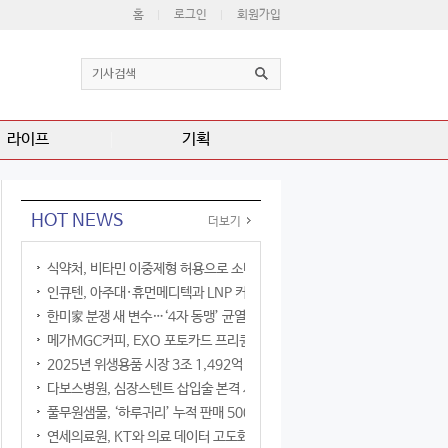
홈
로그인
회원가입
라이프
기획
HOT NEWS
더보기
식약처, 비타민 이중제형 허용으로 소비자 선택권 확대
인큐텐, 아주대·휴먼메디텍과 LNP 커큐민 공동연구
한미家 분쟁 새 변수…‘4자 동맹’ 균열 현실화
메가MGC커피, EXO 포토카드 프리퀀시 이벤트
2025년 위생용품 시장 3조 1,492억 원
다보스병원, 심장스텐트 삽입술 본격 시행
풀무원샘물, ‘하루귀리’ 누적 판매 500만 병 돌파
연세의료원, KT와 의료 데이터 고도화 협력