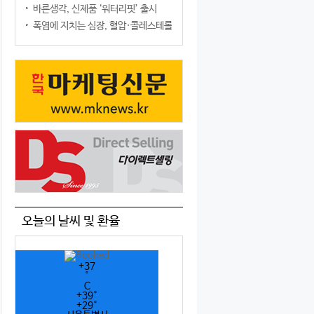
바른생각, 신제품 ‘워터리핏’ 출시
폭염에 지치는 심장, 혈압·콜레스테롤만 챙기면 될까?
오늘의 날씨 및 환율
+
37
°
C
+
39°
+
29°