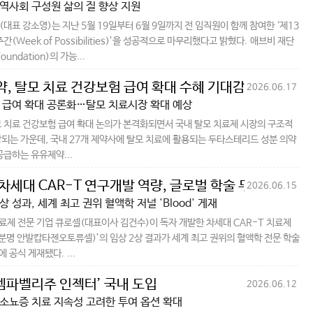
역사회 구성원 삶의 질 향상 지원
대표 강소영)는 지난 5월 19일부터 6월 9일까지 전 임직원이 함께 참여한 ‘제13
간(Week of Possibilities)’을 성공적으로 마무리했다고 밝혔다. 애브비 재단
Foundation)의 가능...
, 탈모 치료 건강보험 급여 확대 수혜 기대감
2026.06.17
 급여 확대 공론화…탈모 치료시장 확대 예상
 치료 건강보험 급여 확대 논의가 본격화되면서 국내 탈모 치료제 시장의 구조적
되는 가운데, 국내 27개 제약사에 탈모 치료에 활용되는 두타스테리드 성분 의약
공급하는 유유제약...
차세대 CAR-T 연구개발 역량, 글로벌 학술 무대서 검
2026.06.15
 성과, 세계 최고 권위 혈액학 저널 'Blood' 게재
치료제 전문 기업 큐로셀(대표이사 김건수)이 독자 개발한 차세대 CAR-T 치료제
분명 안발캅타젠오토류셀)’의 임상 2상 결과가 세계 최고 권위의 혈액학 전문 학술
’에 공식 게재됐다. ...
‘엠파벨리주 인젝터’ 국내 도입
2026.06.12
소뇨증 치료 지속성 고려한 투여 옵션 확대