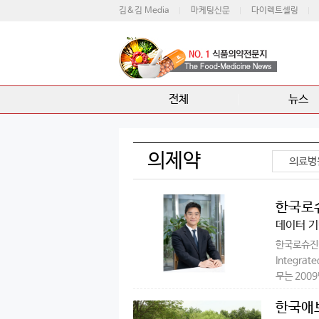
김&김 Media
마케팅신문
다이렉트셀링
전체
뉴스
의제약
의료병
한국로슈
선임
데이터 기반
한국로슈진단
Integra
무는 200
한국애브