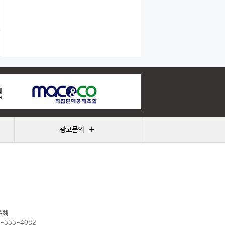
+
광고문의
주혜
2-555-4032