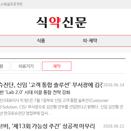
스페셜프로젝트
식품
의·제약
원
의료기기
제약
진단, 신임 ‘고객 통합 솔루션’ 부서장에 김진형 전무
2026.06.24
 ‘Lab 2.0’ 시대 이끌 통합 전략 강화
(대표이사 킷 탕)은 7월 1일부로 신임 고객 통합 솔루션(Customer
ted Solution, CIS) 부서장으로 김진형 전무를 선임한다고 밝혔다. 신임 김진형 전
9년 한국로슈진단 영업부에 입사...
비, ‘제13회 가능성 주간’ 성공적 마무리
2026.06.22