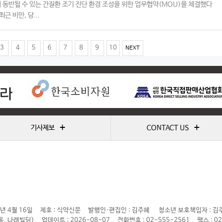
 동반될 수 있는 간질환 조기 진단 환경 조성을 위한 업무협약(MOU)을 체결했다
최근 비만, 당...
3
4
5
6
7
8
9
10
NEXT
+
+
기사제보
CONTACT US
년 4월 16일
제호 : 식약신문
발행인·편집인 : 김주혜
청소년 보호책임자 : 김
동, 나래빌딩)
업데이트 : 2026-08-07
전화번호 : 02-555-2561
팩스 : 0