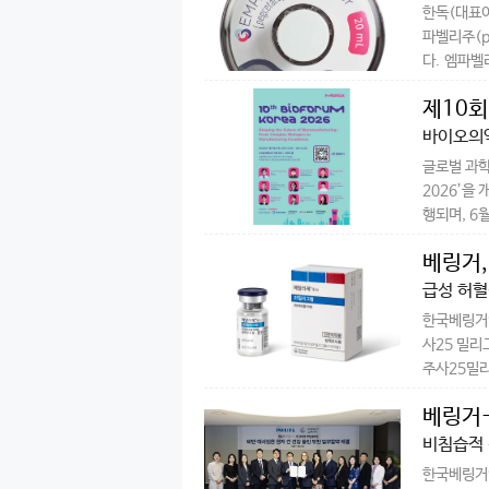
한독(대표이
파벨리주(p
다. 엠파벨
제10회
바이오의약
글로벌 과학
2026’을
행되며, 6월
베링거,
급성 허혈
한국베링거인
사25 밀리
주사25밀리
베링거-
비침습적 
한국베링거