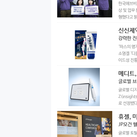
한국애브비(
상 및 업무
행했다고 밝
신신제약
강력한 진
‘파스의 명
소염겔 ‘디
이드성 진통소
메디트,
글로벌 브
글로벌 디지
Z(insig
로 선정됐다
휴젤, 
JP모건 
글로벌 토탈