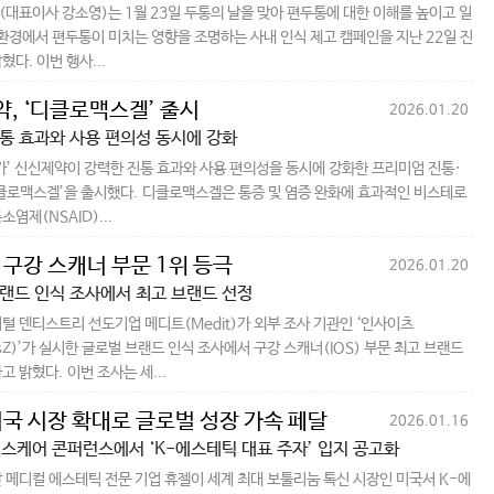
대표이사 강소영)는 1월 23일 두통의 날을 맞아 편두통에 대한 이해를 높이고 일
 환경에서 편두통이 미치는 영향을 조명하는 사내 인식 제고 캠페인을 지난 22일 진
혔다. 이번 행사...
, ‘디클로맥스겔’ 출시
2026.01.20
통 효과와 사용 편의성 동시에 강화
가’ 신신제약이 강력한 진통 효과와 사용 편의성을 동시에 강화한 프리미엄 진통·
클로맥스겔’을 출시했다. 디클로맥스겔은 통증 및 염증 완화에 효과적인 비스테로
염제(NSAID)...
 구강 스캐너 부문 1위 등극
2026.01.20
랜드 인식 조사에서 최고 브랜드 선정
털 덴티스트리 선도기업 메디트(Medit)가 외부 조사 기관인 ‘인사이츠
htsZ)’가 실시한 글로벌 브랜드 인식 조사에서 구강 스캐너(IOS) 부문 최고 브랜드
고 밝혔다. 이번 조사는 세...
미국 시장 확대로 글로벌 성장 가속 페달
2026.01.16
헬스케어 콘퍼런스에서 ‘K-에스테틱 대표 주자’ 입지 공고화
 메디컬 에스테틱 전문 기업 휴젤이 세계 최대 보툴리눔 톡신 시장인 미국서 K-에