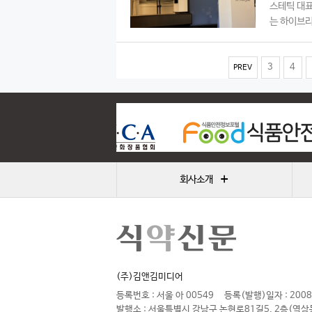
스테틱 대표
는 하이브리
3
4
PREV
+
회사소개
(주)김앤김미디어
등록번호 : 서울 아 00549
등록(발행)일자 : 2008
발행소 : 서울특별시 강남구 논현로81길5, 2층(역삼