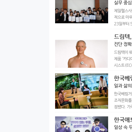
실무 중심
제일헬스사이
적으로 마무
23일부터 5
드림텍,
진단 정확
드림텍이 웨
제품 ‘카디아
시스트(ECG
한국베
일과 삶의
한국베링거인
조직문화를 
정됐다. 가
한국애브
일상 속 