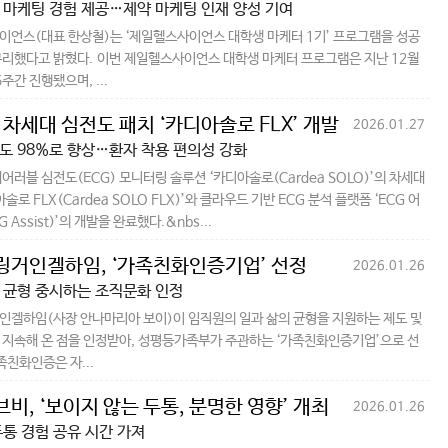
 마케팅 경험 제공…제약 마케팅 인재 양성 기여
언스(대표 한상철)는 ‘제일헬스사이언스 대학생 마케터 1기’ 프로그램을 성공
리했다고 밝혔다. 이번 제일헬스사이언스 대학생 마케터 프로그램은 지난 12월
주간 진행됐으며, ...
 차세대 심전도 패치 ‘카디아솔로 FLX’ 개발
2026.01.27
도 98%로 향상…환자 착용 편의성 강화
어러블 심전도(ECG) 모니터링 솔루션 ‘카디아솔로(Cardea SOLO)’의 차세대
솔로 FLX(Cardea SOLO FLX)’와 클라우드 기반 ECG 분석 플랫폼 ‘ECG 어
 Assist)’의 개발을 완료했다.&nbs...
링거인겔하임, ‘가족친화인증기업’ 선정
2026.01.26
 균형 중시하는 조직문화 인정
겔하임(사장 안나마리아 보이)이 임직원의 일과 삶의 균형을 지원하는 제도 및
지속해 온 점을 인정받아, 성평등가족부가 주관하는 ‘가족친화인증기업’으로 선
족친화인증은 자...
비, ‘보이지 않는 두통, 분명한 영향’ 개최
2026.01.26
두통 경험 공유 시간 가져