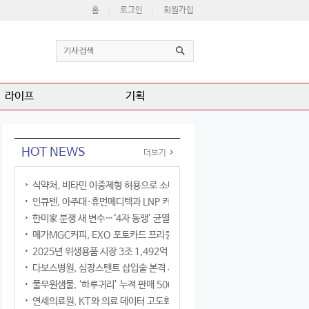
홈
로그인
회원가입
라이프
기획
HOT NEWS
더보기
식약처, 비타민 이중제형 허용으로 소비자 선택권 확대
인큐텐, 아주대·휴먼메디텍과 LNP 커큐민 공동연구
한미家 분쟁 새 변수…‘4자 동맹’ 균열 현실화
메가MGC커피, EXO 포토카드 프리퀀시 이벤트
2025년 위생용품 시장 3조 1,492억 원
다보스병원, 심장스텐트 삽입술 본격 시행
풀무원샘물, ‘하루귀리’ 누적 판매 500만 병 돌파
연세의료원, KT와 의료 데이터 고도화 협력