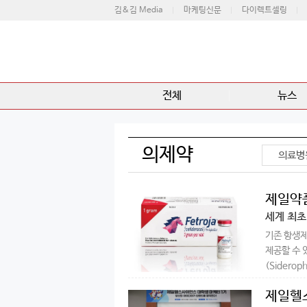
김&김 Media
마케팅신문
다이렉트셀링
전체
뉴스
의제약
의료병
제일약품
세계 최
기존 항생제
제공할 수 
(Sideroph
제일헬스