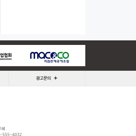
+
광고문의
주혜
2-555-4032