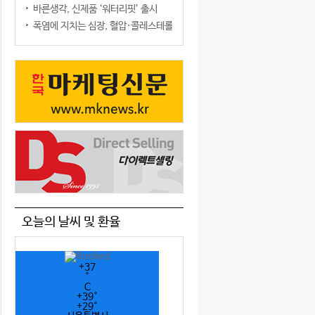
바른생각, 신제품 ‘워터리핏’ 출시
폭염에 지치는 심장, 혈압·콜레스테롤만 챙기면 될까?
오늘의 날씨 및 환율
+
37
°
C
+
39°
+
29°