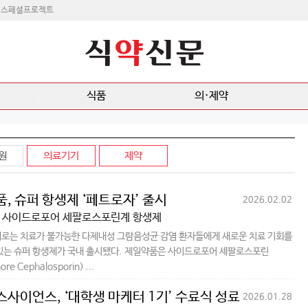
스페셜프로젝트
식품
의·제약
원
의료기기
제약
, 슈퍼 항생제 ‘페트로자’ 출시
2026.02.02
초 사이드로포어 세팔로스포린계 항생제
로는 치료가 불가능한 다제내성 그람음성균 감염 환자들에게 새로운 치료 기회를
있는 슈퍼 항생제가 국내 출시됐다. 제일약품은 사이드로포어 세팔로스포린
ore Cephalosporin) ...
사이언스, ‘대학생 마케터 1기’ 수료식 성료
2026.01.28