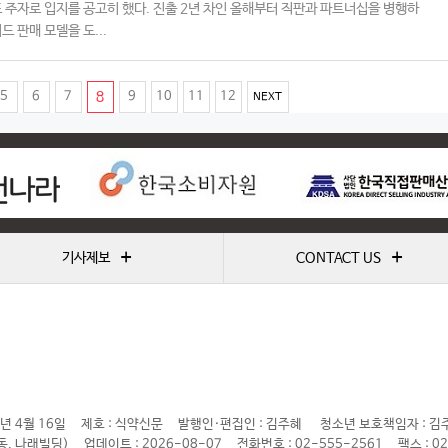
 주자로 입지를 공고히 했다. 진출 2년 차인 올해부터 직판과 파트너십을 병행하
드 판매 모델을 도...
(
5
6
7
8
9
10
11
12
NEXT
c
u
r
r
e
+
+
기사제보
CONTACT US
n
t
)
년 4월 16일
제호 : 식약신문
발행인·편집인 : 김주혜
청소년 보호책임자 : 김
동, 나래빌딩)
업데이트 : 2026-08-07
전화번호 : 02-555-2561
팩스 : 0