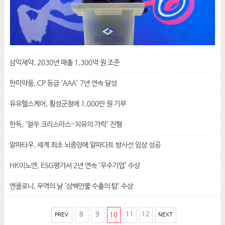
삼익제약, 2030년 매출 1,300억 원 조준
한미약품, CP 등급 ‘AAA’ 7년 연속 달성
유유헬스케어, 횡성군청에 1,000만 원 기부
한독, '얼쑤 크리스마스-치유의 가락' 진행
알파타우, 세계 최초 뇌종양에 알파다트 방사선 임상 성공
HK이노엔, ESG평가서 2년 연속 ‘우수기업’ 수상
엔클로니, 무역의 날 ‘삼백만불 수출의 탑’ 수상
8
9
10
11
12
PREV
NEXT