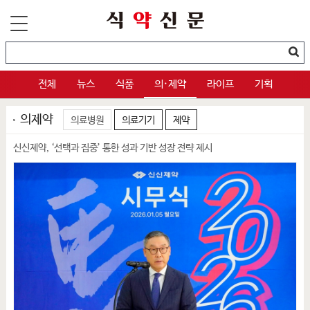
전체
뉴스
식품
의·제약
라이프
기획
의제약
의료병원
의료기기
제약
신신제약, ‘선택과 집중’ 통한 성과 기반 성장 전략 제시