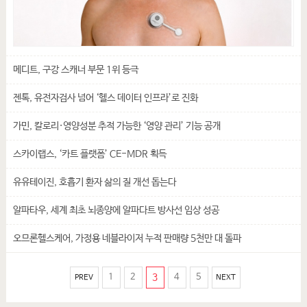
메디트, 구강 스캐너 부문 1위 등극
젠톡, 유전자검사 넘어 ‘헬스 데이터 인프라’로 진화
가민, 칼로리·영양성분 추적 가능한 ‘영양 관리’ 기능 공개
스카이랩스, ‘카트 플랫폼’ CE-MDR 획득
유유테이진, 호흡기 환자 삶의 질 개선 돕는다
알파타우, 세계 최초 뇌종양에 알파다트 방사선 임상 성공
오므론헬스케어, 가정용 네블라이저 누적 판매량 5천만 대 돌파
1
2
3
4
5
PREV
NEXT