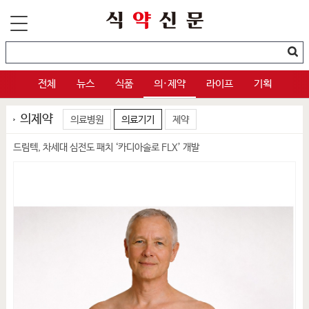
전체
뉴스
식품
의·제약
라이프
기획
의제약
의료병원
의료기기
제약
드림텍, 차세대 심전도 패치 ‘카디아솔로 FLX’ 개발