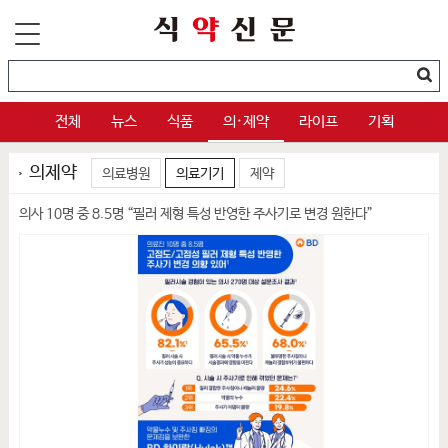
전체
뉴스
식품
의·제약
라이프
기획
의제약
의료병원
의료기기
제약
의사 10명 중 8.5명 “필러 제형 특성 반영한 주사기로 변경 원한다”