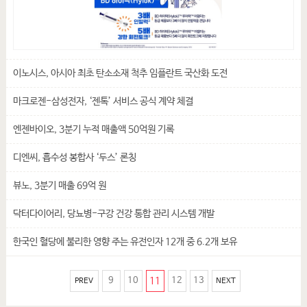
이노시스, 아시아 최초 탄소소재 척추 임플란트 국산화 도전
마크로젠-삼성전자, ‘젠톡’ 서비스 공식 계약 체결
엔젠바이오, 3분기 누적 매출액 50억원 기록
디엔씨, 흡수성 봉합사 ‘두스’ 론칭
뷰노, 3분기 매출 69억 원
닥터다이어리, 당뇨병-구강 건강 통합 관리 시스템 개발
한국인 혈당에 불리한 영향 주는 유전인자 12개 중 6.2개 보유
9
10
11
12
13
PREV
NEXT