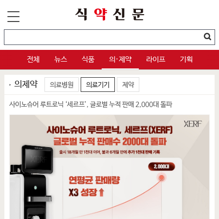
전체
뉴스
식품
의·제약
라이프
기획
의제약
의료병원
의료기기
제약
사이노슈어 루트로닉 ‘세르프’, 글로벌 누적 판매 2,000대 돌파