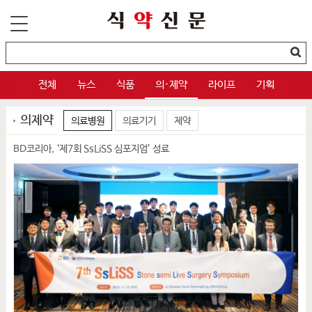
전체
뉴스
식품
의·제약
라이프
기획
의제약
의료병원
의료기기
제약
BD코리아, ‘제7회 SsLiSS 심포지엄’ 성료