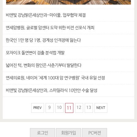
비앤빛 강남밝은세상안과-마이풀, 업무협약 체결
연세암병원, 글로벌 암센터 도약 위한 비전 선포식 개최
한국인 1만 명 당 1명, 경계성 인격장애 앓는다
모자이크 돌연변이 검출 분석법 개발
넓어진 턱, 변화의 원인은 사춘기부터 발달한다
연세의료원, 네이처 ‘세계 100대 암 연구병원’ 국내 유일 선정
비앤빛 강남밝은세상안과, 스마일라식 10만안 수술 달성
9
10
11
12
13
PREV
NEXT
로그인
회원가입
PC버전