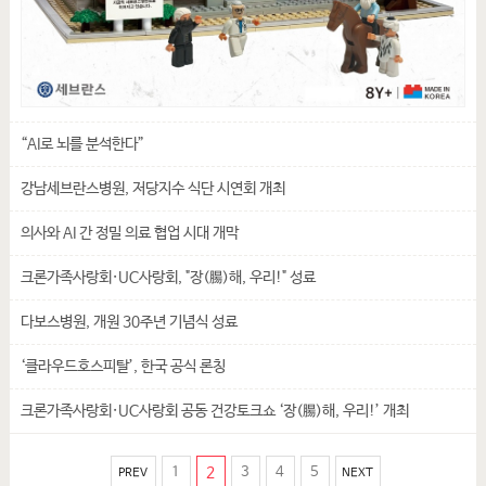
“AI로 뇌를 분석한다”
강남세브란스병원, 저당지수 식단 시연회 개최
의사와 AI 간 정밀 의료 협업 시대 개막
크론가족사랑회·UC사랑회, "장(腸)해, 우리!" 성료
다보스병원, 개원 30주년 기념식 성료
‘클라우드호스피탈’, 한국 공식 론칭
크론가족사랑회·UC사랑회 공동 건강토크쇼 ‘장(腸)해, 우리!’ 개최
1
2
3
4
5
PREV
NEXT