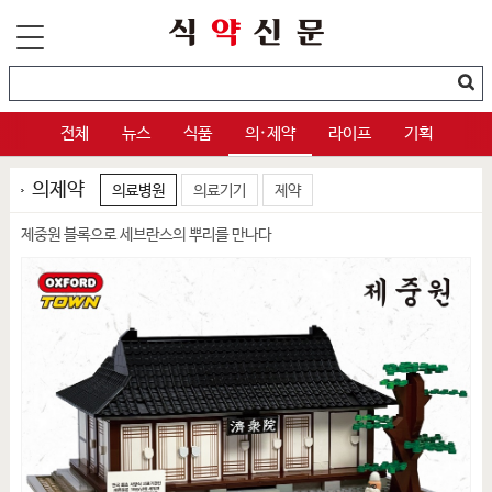
전체
뉴스
식품
의·제약
라이프
기획
의제약
의료병원
의료기기
제약
제중원 블록으로 세브란스의 뿌리를 만나다