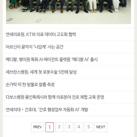
연세의료원, KT와 의료 데이터 고도화 협력
어르신이 끝까지 ‘나답게’ 사는 공간
메디팔, 병의원 특화 AI 에이전트 플랫폼 ‘메디팔 AI’ 출시
세브란스병원, 세계 첫 로봇수술 5만례 달성
손가락 피 한 방울로 칼륨 측정
다보스병원 용인특례시와 함께 의료분야 진로 체험 교육 운영
연세의대‧간호대, ‘간호 행정업무 자동화 AI’ 개발
1
2
3
4
5
PREV
NEXT