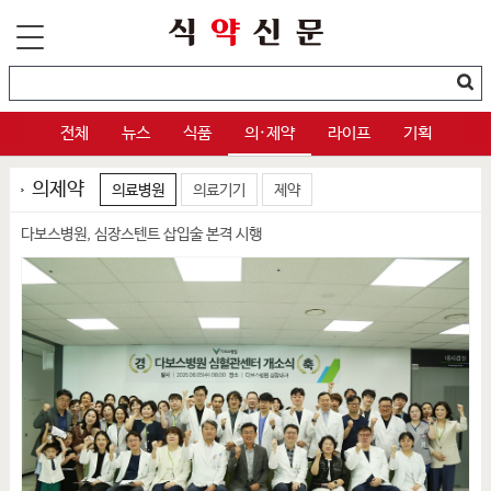
전체
뉴스
식품
의·제약
라이프
기획
의제약
의료병원
의료기기
제약
다보스병원, 심장스텐트 삽입술 본격 시행