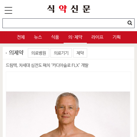
전체
뉴스
식품
의·제약
라이프
기획
의제약
의료병원
의료기기
제약
드림텍, 차세대 심전도 패치 ‘카디아솔로 FLX’ 개발