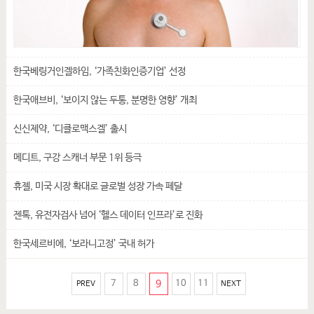
한국베링거인겔하임, ‘가족친화인증기업’ 선정
한국애브비, ‘보이지 않는 두통, 분명한 영향’ 개최
신신제약, ‘디클로맥스겔’ 출시
메디트, 구강 스캐너 부문 1위 등극
휴젤, 미국 시장 확대로 글로벌 성장 가속 페달
젠톡, 유전자검사 넘어 ‘헬스 데이터 인프라’로 진화
한국세르비에, ‘보라니고정’ 국내 허가
7
8
9
10
11
PREV
NEXT