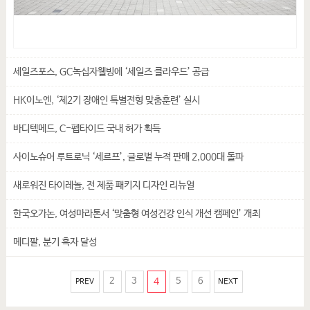
세일즈포스, GC녹십자웰빙에 ‘세일즈 클라우드’ 공급
HK이노엔, ‘제2기 장애인 특별전형 맞춤훈련’ 실시
바디텍메드, C-펩타이드 국내 허가 획득
사이노슈어 루트로닉 ‘세르프’, 글로벌 누적 판매 2,000대 돌파
새로워진 타이레놀, 전 제품 패키지 디자인 리뉴얼
한국오가논, 여성마라톤서 ‘맞춤형 여성건강 인식 개선 캠페인’ 개최
메디팔, 분기 흑자 달성
2
3
4
5
6
PREV
NEXT