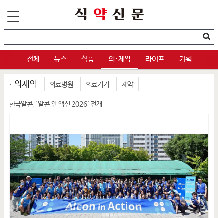
전체
뉴스
식품
의·제약
라이프
기획
의제약
의료병원
의료기기
제약
한국알콘, '알콘 인 액션 2026' 전개