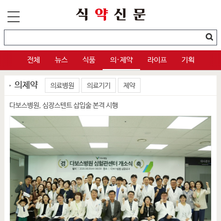
전체
뉴스
식품
의·제약
라이프
기획
의제약
의료병원
의료기기
제약
다보스병원, 심장스텐트 삽입술 본격 시행