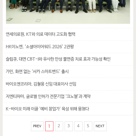
연세의료원, KT와 의료 데이터 고도화 협력
HK이노엔, ‘소셜아이어워드 2026’ 2관왕
슬립큐, 대면 CBT-I와 유사한 만성 불면증 치료 효과 가능성 확인
가민, 화면 없는 ‘서카 스마트밴드’ 출시
바이오젠코리아, 김철웅 신임 대표이사 선임
지엔티파마, 글로벌 인허가 전문기업 ‘크노엘’과 계약
K-바이오 미래 이끌 '예비 창업가' 육성 위해 뭉쳤다
1
2
3
4
5
PREV
NEXT