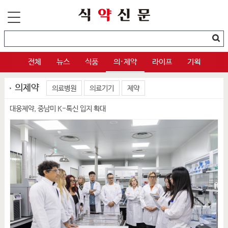
전체
뉴스
식품
의·제약
라이프
기획
의제약
의료병원
의료기기
제약
대웅제약, 중남미 K-톡신 입지 확대