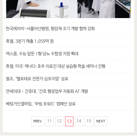
한국애브비-서울아산병원, 항암제 조기 개발 협력 강화
휴젤, 3분기 매출 1,059억 원
덱스콤, 수능 앞둔 1형 당뇨 수험생 지원 확대
휴젤, 미국·캐나다·호주 의료진 대상 실습형 학술 세미나 진행
멀츠, ‘벨로테로 전문가 심포지엄’ 성료
연세의대‧간호대, ‘간호 행정업무 자동화 AI’ 개발
베링거인겔하임, ‘무빙 포워드’ 캠페인 성료
11
12
13
14
15
PREV
NEXT