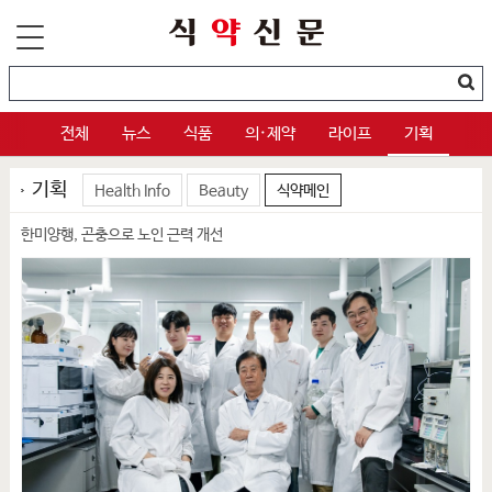
전체
뉴스
식품
의·제약
라이프
기획
기획
Health Info
Beauty
식약메인
한미양행, 곤충으로 노인 근력 개선