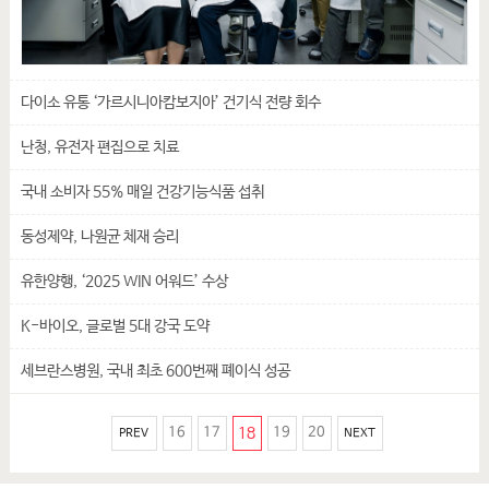
다이소 유통 ‘가르시니아캄보지아’ 건기식 전량 회수
난청, 유전자 편집으로 치료
국내 소비자 55% 매일 건강기능식품 섭취
동성제약, 나원균 체재 승리
유한양행, ‘2025 WIN 어워드’ 수상
K-바이오, 글로벌 5대 강국 도약
세브란스병원, 국내 최초 600번째 폐이식 성공
16
17
18
19
20
PREV
NEXT