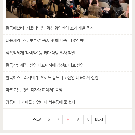
한국애브비-서울대병원, 혁신 항암신약 조기 개발 추진
대웅제약 ‘스토보클로’ 출시 첫 해 매출 118억 돌파
식욕억제제 ‘나비약’ 등 과다 처방 의사 적발
한국산텐제약, 신임 대표이사에 김진희 대표 선임
한국아스트라제네카, 오하드 골드버그 신임 대표이사 선임
마크로젠, ‘3인 각자대표 체제’ 출범
양동이에 커피를 담았더니 성수동에 줄 섰다
6
7
8
9
10
PREV
NEXT