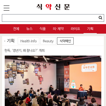
전체
뉴스
식품
의·제약
라이프
기획
기획
Health Info
Beauty
식약메인
한독, ‘갱년기, 왜 참나요?’ 개최