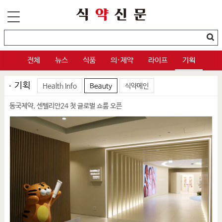
전체
뉴스
식품
의·제약
라이프
기획
기획
Health Info
Beauty
식약메인
동국제약, 센텔리안24 첫 글로벌 쇼룸 오픈