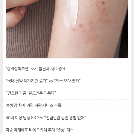
‘강직성척추염’ 조기 발견과 치료 중요
“국내 신약 허가기간 증가” vs “외국 보다 빨라”
“건조한 가을, 탈모인은 괴롭다”
여성 암 환자 위한 지원 서비스 부족
40대 이상 남성 83.3% “전립선암 검진 경험 없어”
각종 악재에도 바이오벤처 투자 ‘열풍’ 지속