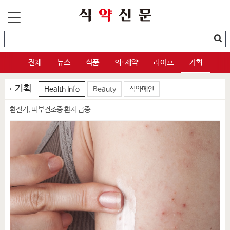
전체
뉴스
식품
의·제약
라이프
기획
기획
Health Info
Beauty
식약메인
환절기, 피부건조증 환자 급증