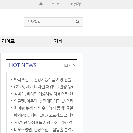
홈
로그인
회원가입
라이프
기획
HOT NEWS
더보기
바디프랜드, 건강기능식품 시장 진출
GS25, 세계 디자인 어워드 2관왕 등극
식약처, 비타민 이중제형 허용으로 소비자 선택권 확대
인큐텐, 아주대·휴먼메디텍과 LNP 커큐민 공동연구
한미家 분쟁 새 변수…‘4자 동맹’ 균열 현실화
메가MGC커피, EXO 포토카드 프리퀀시 이벤트
2025년 위생용품 시장 3조 1,492억 원
다보스병원, 심장스텐트 삽입술 본격 시행