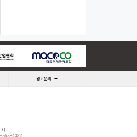
+
광고문의
주혜
2-555-4032