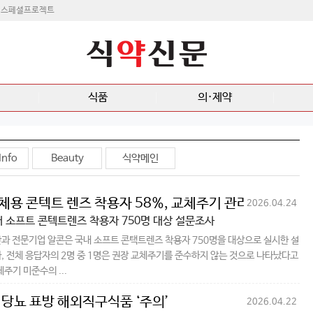
스페셜프로젝트
식품
의·제약
Info
Beauty
식약메인
체용 콘텍트 렌즈 착용자 58%, 교체주기 관리 미흡
2026.04.24
내 소프트 콘텍트렌즈 착용자 750명 대상 설문조사
과 전문기업 알콘은 국내 소프트 콘택트렌즈 착용자 750명을 대상으로 실시한 설
, 전체 응답자의 2명 중 1명은 권장 교체주기를 준수하지 않는 것으로 나타났다고
체주기 미준수의 ...
당뇨 표방 해외직구식품 ‘주의’
2026.04.22