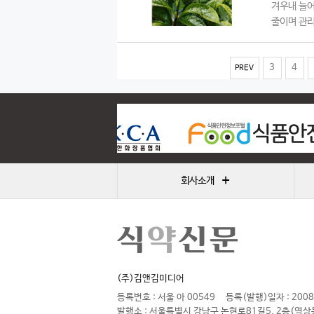
겨우내 늘어
줄이며 관리
3
4
PREV
+
회사소개
(주)김앤김미디어
등록번호 : 서울 아 00549
등록(발행)일자 : 2008
발행소 : 서울특별시 강남구 논현로81길5, 2층(역삼