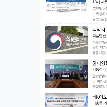
18개 제
고지혈증·
거 확인돼 
일 만성질환
식약처,
식품안전 
식품의약품
협정(FTA
출을 지원하
한미양행
기능성 작
한미양행(대
진, 이하 
체결했다. 이
HK이노
미충족 의