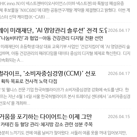
HK inno.N)이 넥스트젠바이오사이언스(이하 넥스트젠)와 특발성 폐섬유증
치료제 후보물질 'NXC680'에 대한 공동연구개발 계약을 체결했다고 밝혔다. 이번 계
터 신약 케이캡(K-CAB) ...
이 미래재단, ‘AI 영양관리 솔루션’ 전격 도입
2026.04.17
‘나눔비타민’과 협업…아동 건강관리 디지털 전환 선언
미래재단이 초등학생 대상 대표 교육기부 사업인 ‘건강지킴이’에 ‘AI 영양관리 솔
입하며, 아동 건강관리의 패러다임을 데이터 중심의 디지털 체제로 혁신한다. 디지
속화되는 A...
라이프, ‘소비자중심경영(CCM)’ 선포
2026.04.17
 획득 목표로 전사적 노력 다짐
 및 웰니스 전문 기업 한국허벌라이프가 소비자중심경영 강화에 속도를 낸다. 한
는 지난 4월 14일 서울 한국허벌라이프 본사 트레이닝 센터에서 ‘소비자중심경
선포식’을 개최하...
거움을 포기하는 다이어트는 이제 그만
2026.04.15
카테킨 등 혈당 관리·체지방 감소 관련 성분 주목
충분히 느끼기도 전에 여름 날씨가 찾아왔다. 서둘러 여름 옷을 꺼내 입어보지만,