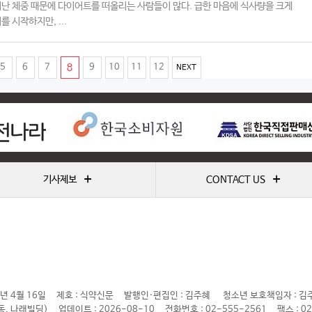
난 체중 때문에 다이어트를 떠올리는 사람들이 많다. 급한 마음에 식사량을 크게
를 시작하지만, ...
(
5
6
7
8
9
10
11
12
NEXT
c
u
r
r
e
+
+
기사제보
CONTACT US
n
t
)
년 4월 16일
제호 : 식약신문
발행인·편집인 : 김주혜
청소년 보호책임자 : 김
동, 나래빌딩)
업데이트 : 2026-08-10
전화번호 : 02-555-2561
팩스 : 0