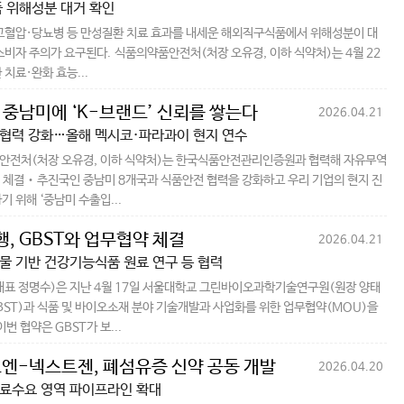
품 위해성분 대거 확인
고혈압·당뇨병 등 만성질환 치료 효과를 내세운 해외직구식품에서 위해성분이 대
소비자 주의가 요구된다. 식품의약품안전처(처장 오유경, 이하 식약처)는 4월 22
 치료·완화 효능...
 중남미에 ‘K-브랜드’ 신뢰를 쌓는다
2026.04.21
협력 강화…올해 멕시코·파라과이 현지 연수
안전처(처장 오유경, 이하 식약처)는 한국식품안전관리인증원과 협력해 자유무역
) 체결‧추진국인 중남미 8개국과 식품안전 협력을 강화하고 우리 기업의 현지 진
기 위해 ‘중남미 수출입...
, GBST와 업무협약 체결
2026.04.21
물 기반 건강기능식품 원료 연구 등 협력
표 정명수)은 지난 4월 17일 서울대학교 그린바이오과학기술연구원(원장 양태
GBST)과 식품 및 바이오소재 분야 기술개발과 사업화를 위한 업무협약(MOU)을
번 협약은 GBST가 보...
엔-넥스트젠, 폐섬유증 신약 공동 개발
2026.04.20
료수요 영역 파이프라인 확대