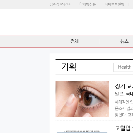
김&김 Media
마케팅신문
다이렉트셀링
전체
뉴스
기획
Health 
정기 교
알콘, 국
세계적인 안
문조사 결과
밝혔다. 교
고혈압·