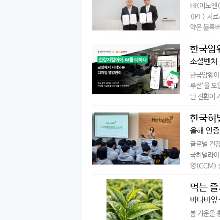
HK이노엔(
(IPF) 
약은 블록버스
한국암웨
소셜벤처 
한국암웨이 
루션’을 도
털 전환이 가
한국허벌
올해 인증
글로벌 건강
국허벌라이프
영(CCM) 
먹는 즐
바나바잎·
봄 기운을 