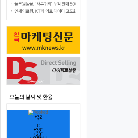
풀무원샘물, ‘하루귀리’ 누적 판매 500만 병 돌파
연세의료원, KT와 의료 데이터 고도화 협력
오늘의 날씨 및 환율
+
32
°
C
+
33°
+
23°