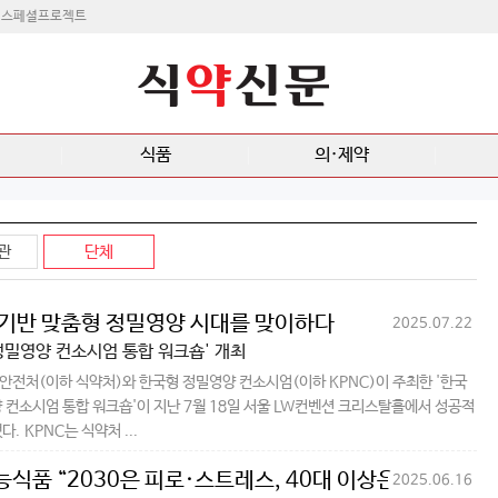
스페셜프로젝트
식품
의·제약
관
단체
기반 맞춤형 정밀영양 시대를 맞이하다
2025.07.22
정밀영양 컨소시엄 통합 워크숍' 개최
전처(이하 식약처)와 한국형 정밀영양 컨소시엄(이하 KPNC)이 주최한 '한국
 컨소시엄 통합 워크숍'이 지난 7월 18일 서울 LW컨벤션 크리스탈홀에서 성공적
. KPNC는 식약처 ...
식품 “2030은 피로·스트레스, 40대 이상은 눈 건강”
2025.06.16