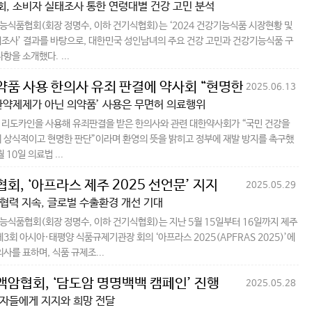
, 소비자 실태조사 통한 연령대별 건강 고민 분석
식품협회(회장 정명수, 이하 건기식협회)는 ‘2024 건강기능식품 시장현황 및
조사’ 결과를 바탕으로, 대한민국 성인남녀의 주요 건강 고민과 건강기능식품 구
항을 소개했다. ...
품 사용 한의사 유죄 판결에 약사회 “현명한 판단”
2025.06.13
한약제제가 아닌 의약품’ 사용은 무면허 의료행위
리도카인을 사용해 유죄판결을 받은 한의사와 관련 대한약사회가 “국민 건강을
 상식적이고 현명한 판단”이라며 환영의 뜻을 밝히고 정부에 재발 방지를 촉구했
 10일 의료법 ...
회, ‘아프라스 제주 2025 선언문’ 지지
2025.05.29
협력 지속, 글로벌 수출환경 개선 기대
식품협회(회장 정명수, 이하 건기식협회)는 지난 5월 15일부터 16일까지 제주
제3회 아시아·태평양 식품규제기관장 회의 ‘아프라스 2025(APFRAS 2025)’에
의사를 표하며, 식품 규제조...
암협회, ‘담도암 명명백백 캠페인’ 진행
2025.05.28
자들에게 지지와 희망 전달