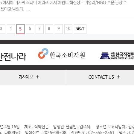
025 아시아 퍼시픽 스티비 어워즈’에서 이벤트 혁신상 - 비영리/NGO 부문 금상 수
됐다고 밝혔다. ...
(
3
4
5
6
7
8
9
10
NEXT
c
u
r
r
e
+
+
기사제보
CONTACT US
n
t
)
년 4월 16일
제호 : 식약신문
발행인·편집인 : 김주혜
청소년 보호책임자 : 김
동, 나래빌딩)
업데이트 : 2026-08-08
전화번호 : 02-555-2561
팩스 : 0