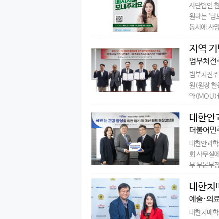
사단법인 한
원하는 '담
동시에 사망
지역 기
범부처전
결
범부처전주
원(원장 한
약(MOU)을
대한안과
안
더불어민주
대한안과학회
회 사무실
부 부본부장)
대한치매
예술·의료
대한치매학회