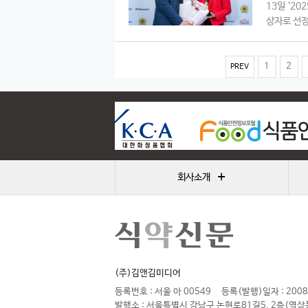
13일 ‘2
상자로 선정
1
2
PREV
+
회사소개
(주)김앤김미디어
등록번호 : 서울 아 00549
등록(발행)일자 : 2008
발행소 : 서울특별시 강남구 논현로81길5, 2층(역삼