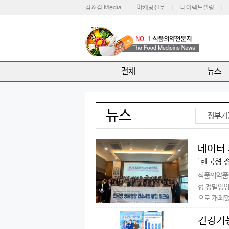
김&김 Media
마케팅신문
다이렉트셀링
전체
뉴스
뉴스
정부기
데이터 
'한국형 
식품의약품안
형 정밀영양
으로 개최됐다
건강기능