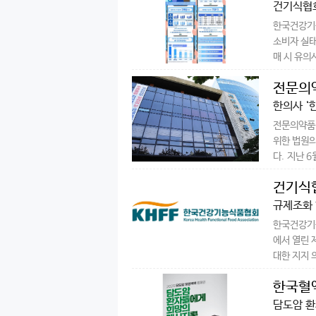
건기식협회
한국건강기능
소비자 실태
매 시 유의사
전문의약
한의사 ‘
전문의약품 
위한 법원의
다. 지난 6월
건기식협
규제조화 
한국건강기능
에서 열린 
대한 지지 
한국혈액
담도암 환