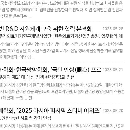
국혈액암협회(회장 장태평)는 담도암에 대한 질환 인식을 향상하고 환자들을 응
도암 명명백백(冥明百百)' 캠페인을 진행한다고 밝혔다. 이번 캠페인은 암 진단과
 선고를 받는다는 ...
반 R&D 지원체계 구축 위한 협력 본격화
2025.05.28
주기의료기기연구개발사업단-원주의료기기산업진흥원, 업무협약 체
기의료기기연구개발사업단(단장 김법민, 이하 사업단)과 원주의료기기산업진흥
종현, 이하 진흥원)이 지난 5월 27일 의료기기 산업 생태계 활성화를 위해 업무협
 체결했다. 이번 협...
학회·한국망막학회, ‘국민 안심(眼心) 프로젝트’ 제
2025.05.21
당과 제21대 대선 정책 현장간담회 진행
(이사장 김찬윤)와 한국망막학회(회장 박규형)는 지난 5월 20일, 대한안과학
에서 더불어민주당 김윤 의원(국회 보건복지위원, 더불어민주당 중앙선대위 직능본
과 함께 「국민 눈 건...
학회, ‘2025 아시아 퍼시픽 스티비 어워즈’ 금상 수상
2025.05.20
 융합 통한 사회적 가치 인정
(이사장 최성혜)는 치매 환자와 보호자를 위한 ‘일상예찬’ 캠페인으로 지난 5월